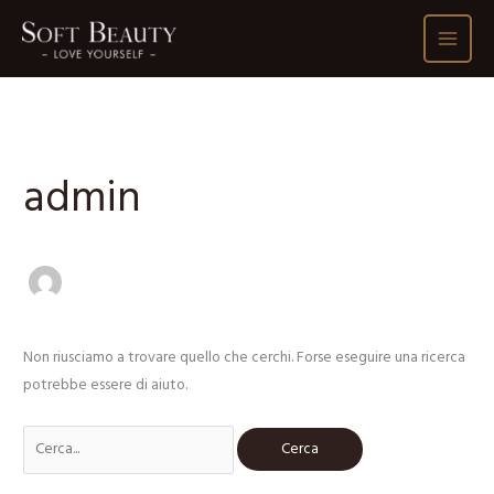
Vai
al
contenuto
Cerca:
admin
Non riusciamo a trovare quello che cerchi. Forse eseguire una ricerca
potrebbe essere di aiuto.