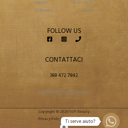
Sabato . . . . . . . . . . . . 9:00 / 18:30
Domenica . . . . . . . . . . . . . . chiuso
FOLLOW US
CONTATTACI
388 472 7842
softbeauty.tb@gmail.com
Copyright © 2026 Soft Beauty
Privacy Policy
|
Cookie Policy
Ti serve aiuto?