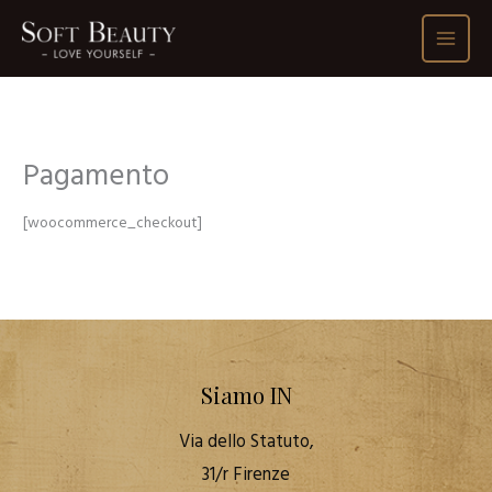
Vai
al
contenuto
Pagamento
[woocommerce_checkout]
Siamo IN
Via dello Statuto,
31/r Firenze