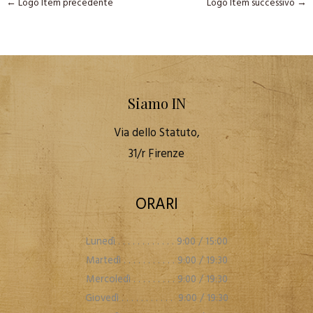
←
Logo Item precedente
Logo Item successivo
→
Siamo IN
Via dello Statuto,
31/r Firenze
ORARI
Lunedì . . . . . . . . . . . . 9:00 / 15:00
Martedì . . . . . . . . . . . 9:00 / 19:30
Mercoledì . . . . . . . . . 9:00 / 19:30
Giovedì . . . . . . . . . . . 9:00 / 19:30