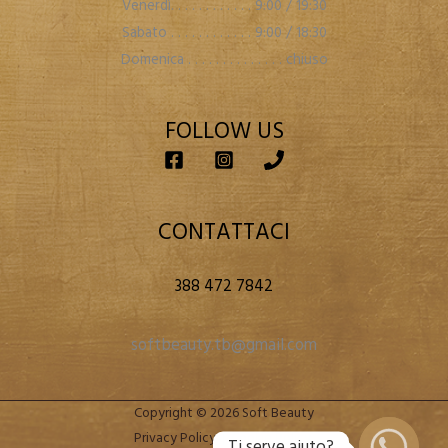
Venerdì. . . . . . . . . . . . 9:00 / 19:30
Sabato . . . . . . . . . . . . 9:00 / 18:30
Domenica . . . . . . . . . . . . . . chiuso
FOLLOW US
CONTATTACI
388 472 7842
softbeauty.tb@gmail.com
Copyright © 2026 Soft Beauty
Privacy Policy
|
Cookie Policy
Ti serve aiuto?