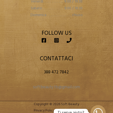
Venerdì. . . . . . . . . . . . 9:00 / 19:30
Sabato . . . . . . . . . . . . 9:00 / 18:30
Domenica . . . . . . . . . . . . . . chiuso
FOLLOW US
CONTATTACI
388 472 7842
softbeauty.tb@gmail.com
Copyright © 2026 Soft Beauty
Privacy Policy
|
Cookie Policy
Ti serve aiuto?