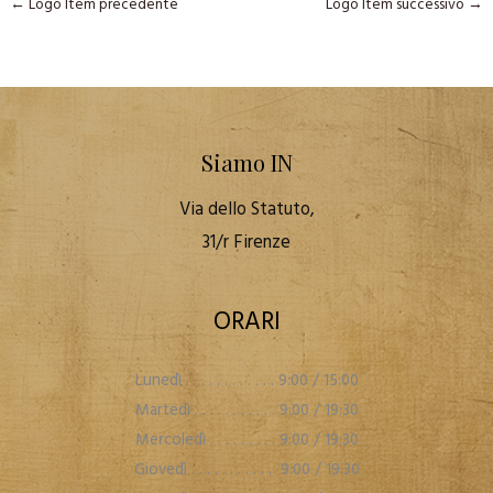
←
Logo Item precedente
Logo Item successivo
→
Siamo IN
Via dello Statuto,
31/r Firenze
ORARI
Lunedì . . . . . . . . . . . . 9:00 / 15:00
Martedì . . . . . . . . . . . 9:00 / 19:30
Mercoledì . . . . . . . . . 9:00 / 19:30
Giovedì . . . . . . . . . . . 9:00 / 19:30